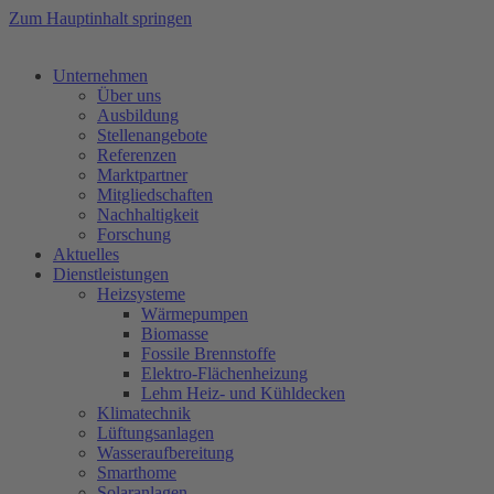
Zum Hauptinhalt springen
Unternehmen
Über uns
Ausbildung
Stellenangebote
Referenzen
Marktpartner
Mitgliedschaften
Nachhaltigkeit
Forschung
Aktuelles
Dienstleistungen
Heizsysteme
Wärmepumpen
Biomasse
Fossile Brennstoffe
Elektro-Flächenheizung
Lehm Heiz- und Kühldecken
Klimatechnik
Lüftungsanlagen
Wasseraufbereitung
Smarthome
Solaranlagen