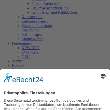
Fossile Brennstoffe
Elektro-Flächenheizung
Lehm Heiz- und Kühldecken
Klimatechnik
Lüftungsanlagen
Wasseraufbereitung
Smarthome
Solaranlagen
Mobilewärme
Förderungen
KFW/BEG
EWärmeG
GEG
Service
Kontakt
Termine
Ihre Nachricht an
Selg Haustechnik GmbH
Ihre Nachricht an
Selg Haustechnik GmbH