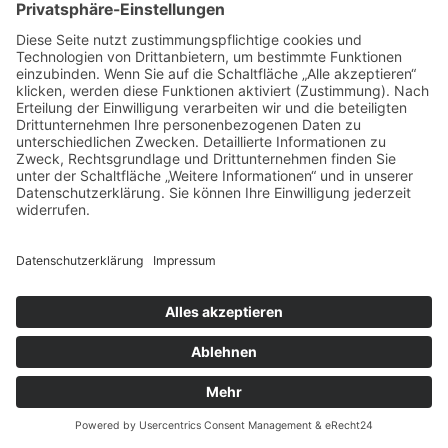
Die Nutzung von YouTube erfolgt im Interesse einer ansprechenden
Darstellung unserer Online-Angebote. Dies stellt ein berechtigtes
Interesse im Sinne von Art. 6 Abs. 1 lit. f DSGVO dar. Sofern eine
entsprechende Einwilligung abgefragt wurde, erfolgt die
Verarbeitung ausschließlich auf Grundlage von Art. 6 Abs. 1 lit. a
DSGVO und § 25 Abs. 1 TTDSG, soweit die Einwilligung die
Speicherung von Cookies oder den Zugriff auf Informationen im
Endgerät des Nutzers (z. B. Device-Fingerprinting) im Sinne des
TTDSG umfasst. Die Einwilligung ist jederzeit widerrufbar.
Weitere Informationen über Datenschutz bei YouTube finden Sie in
deren Datenschutzerklärung unter:
https://policies.google.com/privacy?hl=de
.
Das Unternehmen verfügt über eine Zertifizierung nach dem „EU-
US Data Privacy Framework“ (DPF). Der DPF ist ein
Übereinkommen zwischen der Europäischen Union und den USA,
der die Einhaltung europäischer Datenschutzstandards bei
Datenverarbeitungen in den USA gewährleisten soll. Jedes nach
dem DPF zertifizierte Unternehmen verpflichtet sich, diese
Datenschutzstandards einzuhalten. Weitere Informationen hierzu
erhalten Sie vom Anbieter unter folgendem Link:
https://www.dataprivacyframework.gov/s/participant-
search/participant-detail?
contact=true&id=a2zt000000001L5AAI&status=Active