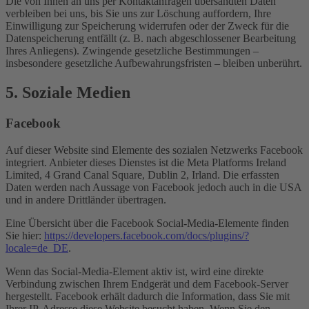
Die von Ihnen an uns per Kontaktanfragen übersandten Daten
verbleiben bei uns, bis Sie uns zur Löschung auffordern, Ihre
Einwilligung zur Speicherung widerrufen oder der Zweck für die
Datenspeicherung entfällt (z. B. nach abgeschlossener Bearbeitung
Ihres Anliegens). Zwingende gesetzliche Bestimmungen –
insbesondere gesetzliche Aufbewahrungsfristen – bleiben unberührt.
5. Soziale Medien
Facebook
Auf dieser Website sind Elemente des sozialen Netzwerks Facebook
integriert. Anbieter dieses Dienstes ist die Meta Platforms Ireland
Limited, 4 Grand Canal Square, Dublin 2, Irland. Die erfassten
Daten werden nach Aussage von Facebook jedoch auch in die USA
und in andere Drittländer übertragen.
Eine Übersicht über die Facebook Social-Media-Elemente finden
Sie hier:
https://developers.facebook.com/docs/plugins/?
locale=de_DE
.
Wenn das Social-Media-Element aktiv ist, wird eine direkte
Verbindung zwischen Ihrem Endgerät und dem Facebook-Server
hergestellt. Facebook erhält dadurch die Information, dass Sie mit
Ihrer IP-Adresse diese Website besucht haben. Wenn Sie den