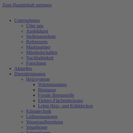
Zum Hauptinhalt springen
Unternehmen
Über uns
Ausbildung
Stellenangebote
Referenzen
Marktpartner
Mitgliedschaften
Nachhaltigkeit
Forschung
Aktuelles
Dienstleistungen
Heizsysteme
Wärmepumpen
Biomasse
Fossile Brennstoffe
Elektro-Flächenheizung
Lehm Heiz- und Kühldecken
Klimatechnik
Lüftungsanlagen
Wasseraufbereitung
Smarthome
Solaranlagen