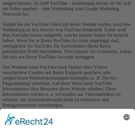
ausgeschlossen. So stellt YouTube – unabhängig davon, ob Sie sich
ein Video ansehen – eine Verbindung zum Google Marketing
Netzwerk her.
Sobald Sie ein YouTube-Video auf dieser Website starten, wird eine
Verbindung zu den Servern von YouTube hergestellt. Dabei wird
dem YouTube-Server mitgeteilt, welche unserer Seiten Sie besucht
haben. Wenn Sie in Ihrem YouTube-Account eingeloggt sind,
ermöglichen Sie YouTube, Ihr Surfverhalten direkt Ihrem
persönlichen Profil zuzuordnen. Dies können Sie verhindern, indem
Sie sich aus Ihrem YouTube-Account ausloggen.
Des Weiteren kann YouTube nach Starten eines Videos
verschiedene Cookies auf Ihrem Endgerät speichern oder
vergleichbare Wiedererkennungstechnologien (z. B. Device-
Fingerprinting) einsetzen. Auf diese Weise kann YouTube
Informationen über Besucher dieser Website erhalten. Diese
Informationen werden u. a. verwendet, um Videostatistiken zu
erfassen, die Anwenderfreundlichkeit zu verbessern und
Betrugsversuchen vorzubeugen.
Gegebenenfalls können nach dem Start eines YouTube-Videos
weitere Datenverarbeitungsvorgänge ausgelöst werden, auf die wir
keinen Einfluss haben.