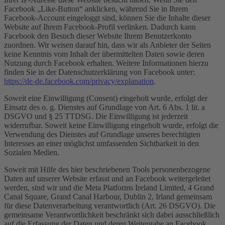
Facebook „Like-Button“ anklicken, während Sie in Ihrem
Facebook-Account eingeloggt sind, können Sie die Inhalte dieser
Website auf Ihrem Facebook-Profil verlinken. Dadurch kann
Facebook den Besuch dieser Website Ihrem Benutzerkonto
zuordnen. Wir weisen darauf hin, dass wir als Anbieter der Seiten
keine Kenntnis vom Inhalt der übermittelten Daten sowie deren
Nutzung durch Facebook erhalten. Weitere Informationen hierzu
finden Sie in der Datenschutzerklärung von Facebook unter:
https://de-de.facebook.com/privacy/explanation
.
Soweit eine Einwilligung (Consent) eingeholt wurde, erfolgt der
Einsatz des o. g. Dienstes auf Grundlage von Art. 6 Abs. 1 lit. a
DSGVO und § 25 TTDSG. Die Einwilligung ist jederzeit
widerrufbar. Soweit keine Einwilligung eingeholt wurde, erfolgt die
Verwendung des Dienstes auf Grundlage unseres berechtigten
Interesses an einer möglichst umfassenden Sichtbarkeit in den
Sozialen Medien.
Soweit mit Hilfe des hier beschriebenen Tools personenbezogene
Daten auf unserer Website erfasst und an Facebook weitergeleitet
werden, sind wir und die Meta Platforms Ireland Limited, 4 Grand
Canal Square, Grand Canal Harbour, Dublin 2, Irland gemeinsam
für diese Datenverarbeitung verantwortlich (Art. 26 DSGVO). Die
gemeinsame Verantwortlichkeit beschränkt sich dabei ausschließlich
auf die Erfassung der Daten und deren Weitergabe an Facebook.