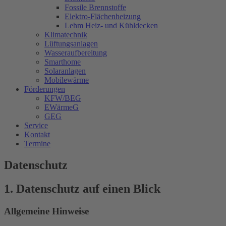
Fossile Brennstoffe
Elektro-Flächenheizung
Lehm Heiz- und Kühldecken
Klimatechnik
Lüftungsanlagen
Wasseraufbereitung
Smarthome
Solaranlagen
Mobilewärme
Förderungen
KFW/BEG
EWärmeG
GEG
Service
Kontakt
Termine
Datenschutz
1. Datenschutz auf einen Blick
Allgemeine Hinweise